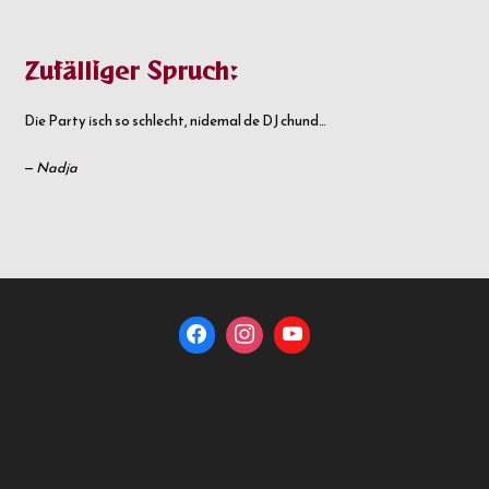
Zufälliger Spruch:
Die Party isch so schlecht, nidemal de DJ chund…
—
Nadja