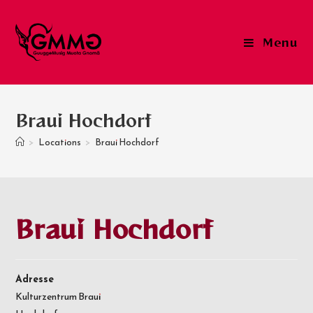
Skip
to
Menu
content
Braui Hochdorf
>
Locations
>
Braui Hochdorf
Braui Hochdorf
Adresse
Kulturzentrum Braui