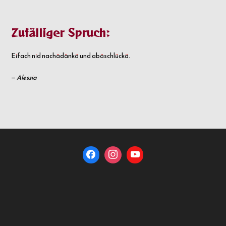
Zufälliger Spruch:
Eifach nid nachädänkä und abäschlückä.
—
Alessia