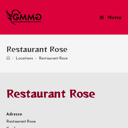
Skip
to
Menu
content
Restaurant Rose
>
Locations
>
Restaurant Rose
Restaurant Rose
Adresse
Restaurant Rose