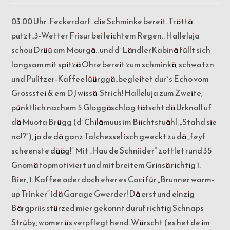
03.00 Uhr..Feckerdorf..die Schminke bereit..Tröttä
putzt..3-Wetter Frisur bei leichtem Regen.. Halleluja
schou Drüü am Mourgä.. und d`LändlerKabinä füllt sich
langsam mit spitzä Ohre bereit zum schminkä, schwatzn
und Pulitzer-Kaffee lüürggä..begleitet dur`s Echo vom
Grossstei & em DJ wissä-Strich!
Halleluja zum Zweite;
pünktlich nachem 5 Gloggäschlag tätscht dä Urknall uf
dä Muota Brügg (d`Chilämuus im Biichtstuähl: „Stahd sie
no!?“), ja de dä ganz Talchessel isch gweckt zu dä „feyf
scheenste dääg!“ Mit „Hau de Schniider“ zottlet rund 35
Gnomä topmotiviert und mit breitem Grinsä richtig 1.
Bier, 1. Kaffee oder doch eher es Coci für „Brunner warm-
up Trinker“ idä Garage Gwerder! Dä erst und einzig
Bärgpriis
stürzed mier gekonnt duruf richtig Schnaps
Strüby, womer üs verpflegt hend..Würscht (es het de im