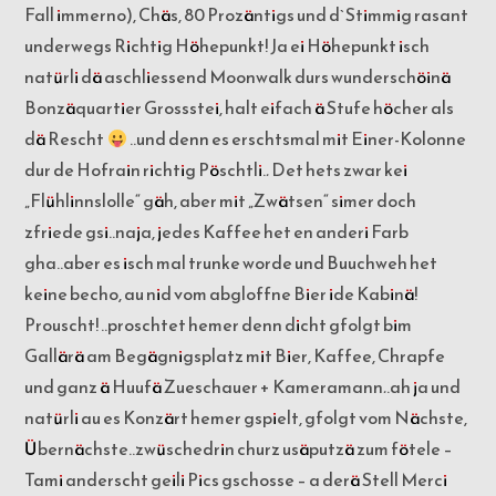
Fall immerno), Chäs, 80 Prozäntigs und d`Stimmig rasant
underwegs Richtig Höhepunkt! Ja ei Höhepunkt isch
natürli dä aschliessend Moonwalk durs wunderschöinä
Bonzäquartier Grossstei, halt eifach ä Stufe höcher als
dä Rescht
..und denn es erschtsmal mit Einer-Kolonne
dur de Hofrain richtig Pöschtli.
.
Det hets zwar kei
„Flühlinnslolle“ gäh, aber mit „Zwätsen“ simer doch
zfriede gsi..naja, jedes Kaffee het en anderi Farb
gha..aber es isch mal trunke worde und Buuchweh het
keine becho, au nid vom abgloffne Bier ide Kabinä!
Prouscht! ..proschtet hemer denn dicht gfolgt bim
Gallärä am Begägnigsplatz mit Bier, Kaffee, Chrapfe
und ganz ä Huufä Zueschauer + Kameramann
.
.ah ja und
natürli au es Konzärt hemer gspielt, gfolgt vom Nächste,
Übernächste..zwüschedrin churz usäputzä zum fötele –
Tami anderscht geili Pics gschosse – a derä Stell Merci