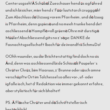
Center usgseh! Ä Schübäl Zueschauer hend üs agführed
und ich bi sicher, mier hend s`Füür luutstarch zrugggäh!
Zum Abschluss dä Uszuug vorem Pfarrheim.. und dä Izuug
is Pfarrheim, denn gspiesä und no meeh trunke hend det
aschliessend ä Hampflä voll grüenä Ohre mit durstigä
Müüler! Abschliessend gits no z`säge: DANKE de
Fasnachtsgsellschaft Ibach für de iwandfrii SchmuDo!
OOhh wuunder, au die Brichterstattig find doch no sis
Änd, denn was aschliessend bi de Schissäli Paupeler`s
Chrüter Chrüz, bim Haaruus, z`Brunne oder süsch amne
verschüpfte Ort im Talchessel so alles vor-, uf- oder
igfalle isch, het d`Redaktion wie immer gekonnt erfahre,
aber stylistisch für sich bhaltet!
PS.: Ä Fläsche Chrüter und dä Schriftsteller isch
bestächlich!