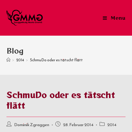
Skip
to
Menu
content
Blog
>
2014
>
SchmuDo oder es tätscht flätt
SchmuDo oder es tätscht
flätt
Post
Post
Post
Dominik Zgraggen
28. Februar 2014
2014
author:
published:
category: