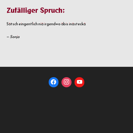
Zufälliger Spruch:
Sötsch eingentlich niä irgendwo öbis inästeckä
—
Sonja