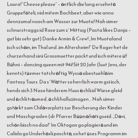
Laura! “Cheese please“ – äntlich die lang ersehntä
Gruppeföteli, nid mitem Bachbeet, aber wie anno
dennzumal nooch am Wasser zur Muota! Nah simer
schnurstraggs id Rose zum z`Mittag (Pasta likes Danja –
gut bis sehr gut) Danke Armin & Crew!
„
Im Muotaland
isch schöin, im Thal und..im Altersheim!“ De Roger het de
churzerhand sini Grossmuetter packt und isch mitere üf
Bühni – dancing queen mit 94i!
Sit 20 Jahr (luut Jens, der
kennts) tüemer tatchräftig Wyssä abestuehlä im
Fantasy Tours. Da s`Wätter so herrlich warm gsi isch,
hends sich 3 Nase hinderem Huus ä chli id Wiese gleid
und ä chli träumed..ä chli halluzinogen… Nah simer
gstärkt zum Chilävorplatz zur Bescherung der Kinder
und Maschgraden (dr Pfarrer Büümä häti gseid: „Dävi,
schön bisch no daa!“ Im Oktogon go plagierä und im
Calida go Underhösli poschtä, so het üses Programm im